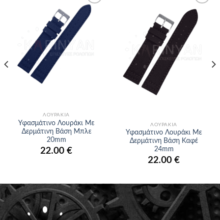
Προσθήκη
Προσθήκη
στα
στα
αγαπημένα
αγαπημένα
ΛΟΥΡΆΚΙΑ
Υφασμάτινο Λουράκι Με
ΛΟΥΡΆΚΙΑ
Δερμάτινη Βάση Μπλε
Υφασμάτινο Λουράκι Με
20mm
Δερμάτινη Βάση Καφέ
24mm
22.00
€
22.00
€