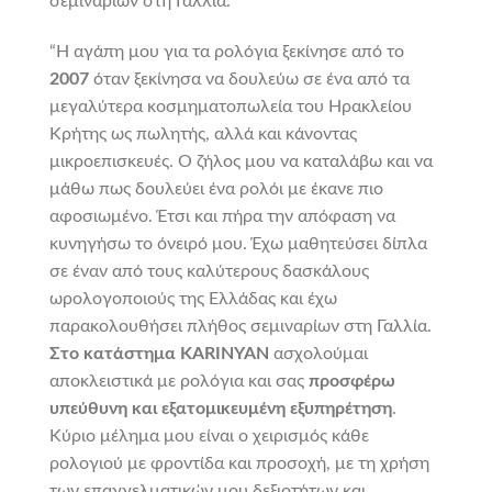
σεμιναρίων στη Γαλλία.
“Η αγάπη μου για τα ρολόγια ξεκίνησε από το
2007
όταν ξεκίνησα να δουλεύω σε ένα από τα
μεγαλύτερα κοσμηματοπωλεία του Ηρακλείου
Κρήτης ως πωλητής, αλλά και κάνοντας
μικροεπισκευές. Ο ζήλος μου να καταλάβω και να
μάθω πως δουλεύει ένα ρολόι με έκανε πιο
αφοσιωμένο. Έτσι και πήρα την απόφαση να
κυνηγήσω το όνειρό μου. Έχω μαθητεύσει δίπλα
σε έναν από τους καλύτερους δασκάλους
ωρολογοποιούς της Ελλάδας και έχω
παρακολουθήσει πλήθος σεμιναρίων στη Γαλλία.
Στο κατάστημα KARINYAN
ασχολούμαι
αποκλειστικά με ρολόγια και σας
προσφέρω
υπεύθυνη και εξατομικευμένη εξυπηρέτηση
.
Κύριο μέλημα μου είναι ο χειρισμός κάθε
ρολογιού με φροντίδα και προσοχή, με τη χρήση
των επαγγελματικών μου δεξιοτήτων και