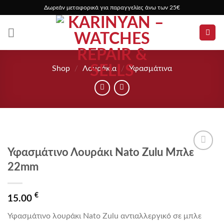
Skip
Δωρεάν μεταφορικά για παραγγελίες άνω των 25€
to
content
Shop
/
Λουράκια
/
Υφασμάτινα
Υφασμάτινο Λουράκι Nato Zulu Μπλε
Προσθήκη
22mm
στα
αγαπημένα
€
15.00
Υφασμάτινο λουράκι Nato Zulu αντιαλλεργικό σε μπλε