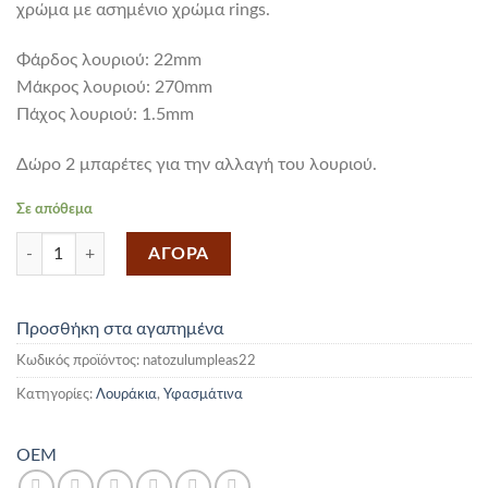
χρώμα με ασημένιο χρώμα rings.
Φάρδος λουριού: 22mm
Mάκρος λουριού: 270mm
Πάχος λουριού: 1.5mm
Δώρο 2 μπαρέτες για την αλλαγή του λουριού.
Σε απόθεμα
Υφασμάτινο Λουράκι Nato Zulu Μπλε 22mm ποσότητα
ΑΓΟΡΑ
Προσθήκη στα αγαπημένα
Κωδικός προϊόντος:
natozulumpleas22
Κατηγορίες:
Λουράκια
,
Υφασμάτινα
OEM