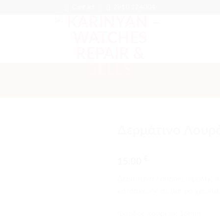
Contact
2810 224004
Δερμάτινο Λουρ
Προσθήκη
€
στα
15.00
αγαπημένα
Δερμάτινο λουράκι υψηλής πο
κατασκευής σε μαύρο χρώμα 
Φάρδος λουριού: 16mm