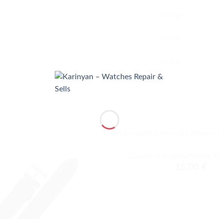
Μαύρο
16mm
Δέρμα
+
ΔΕΡΜΆΤΙΝΑ
Προσθήκη
Δερμάτινο Λουράκι Μαύρο 
στα
15.00
€
αγαπημένα