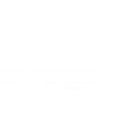
+
ΔΕΡΜΆΤΙΝΑ
Προσθήκη
Προσθήκη
Κροκό 24mm
Δερμάτινο Λουράκι Μπλε 22mm
στα
στα
29.00
€
αγαπημένα
αγαπημένα