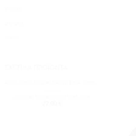
ΧΡΏΜΑ
ΦΆΡΔΟΣ
ΥΛΙΚΌ
ΣΧΕΤΙΚΆ ΠΡΟΪΌΝΤΑ
+
ΔΕΡΜΆΤΙΝΑ
Προσθήκη
Δερμάτινο Λουράκι Σκούρο Καφέ 20mm
στα
27.00
€
αγαπημένα