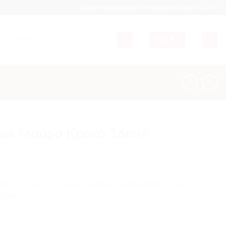
Δωρεάν μεταφορικά για παραγγελίες άνω των 25€
Αναζήτηση
0.00
€
για:
άκι Μαύρο Κροκό 16mm
ιότητας αντιαλλεργικό, μάρκας Campagnolo Ιταλικής
κροκό.