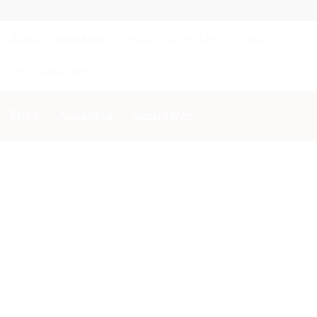
Skip
to
Αρχική
Λουράκια
Μπρασελέ
Ρολόγια
Επισκευές
content
Η εταιρεία μας
Shop
/
Λουράκια
/
Δερμάτινα