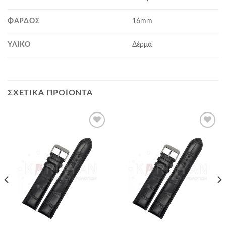
ΦΆΡΔΟΣ
16mm
ΥΛΙΚΌ
Δέρμα
ΣΧΕΤΙΚΆ ΠΡΟΪΌΝΤΑ
Προσθήκη
Προσθήκη
στα
στα
αγαπημένα
αγαπημένα