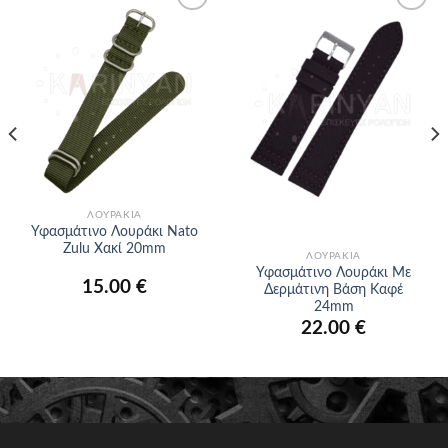
Προσθήκη
Προσθήκη
στα
στα
αγαπημένα
αγαπημένα
ΛΟΥΡΆΚΙΑ
Υφασμάτινο Λουράκι Nato
Zulu Χακί 20mm
ΛΟΥΡΆΚΙΑ
Υφασμάτινο Λουράκι Με
15.00
€
Δερμάτινη Βάση Καφέ
24mm
22.00
€