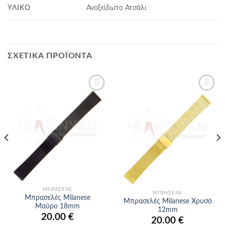
ΥΛΙΚΌ
Ανοξείδωτο Ατσάλι
ΣΧΕΤΙΚΆ ΠΡΟΪΌΝΤΑ
Προσθήκη
Προσθήκη
στα
στα
αγαπημένα
αγαπημένα
ΜΠΡΑΣΕΛΈ
ΜΠΡΑΣΕΛΈ
Μπρασελές Milanese
Μπρασελές Milanese Χρυσό
Μαύρο 18mm
12mm
20.00
€
20.00
€