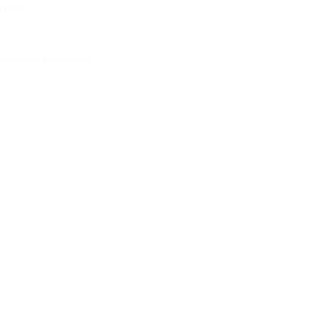
90mm
λαγή του μπρασελέ.