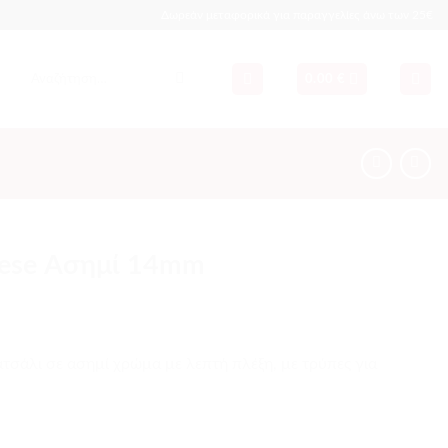
Δωρεάν μεταφορικά για παραγγελίες άνω των 25€
Αναζήτηση
0.00
€
για:
ese Ασημί 14mm
σάλι σε ασημί χρώμα με λεπτή πλέξη, με τρύπες για