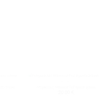
+
ΜΠΡΑΣΕΛΈ
Προσθήκη
Προσθήκη
ρυσό 16mm
Μπρασελές Milanese Ροζ Χρυσό 20mm
στα
στα
20.00
€
αγαπημένα
αγαπημένα