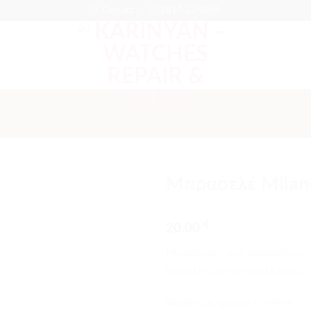
Contact
2810 224004
Μπρασελέ Milan
Προσθήκη
€
στα
20.00
αγαπημένα
Μπρασελές από ανοξείδωτο ατ
μπαρέτες εύκολης αλλαγής.
Φάρδος μπρασελέ: 14mm