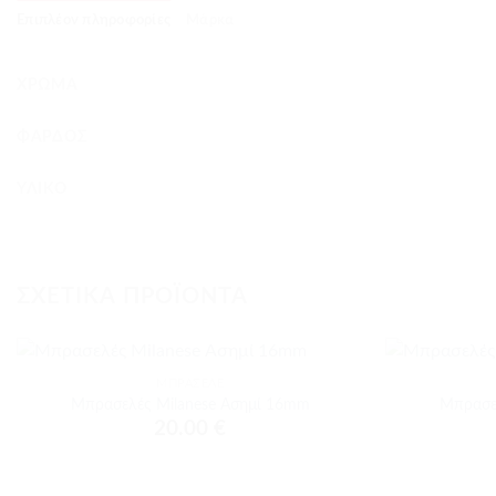
Επιπλέον πληροφορίες
Μάρκα
ΧΡΏΜΑ
ΦΆΡΔΟΣ
ΥΛΙΚΌ
ΣΧΕΤΙΚΆ ΠΡΟΪΌΝΤΑ
+
+
ΜΠΡΑΣΕΛΈ
Προσθήκη
Μπρασελές Milanese Ασημί 16mm
Μπρασε
στα
20.00
€
αγαπημένα