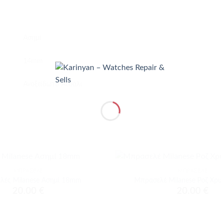
Ασημί
14mm
Ανοξείδωτο Ατσάλι
+
ΜΠΡΑΣΕΛΈ
ΜΠΡΑΣΕΛΈ
Προσθήκη
λές Milanese Ασημί 18mm
Μπρασελέ Milanese Ροζ Χ
στα
20.00
€
20.00
€
αγαπημένα