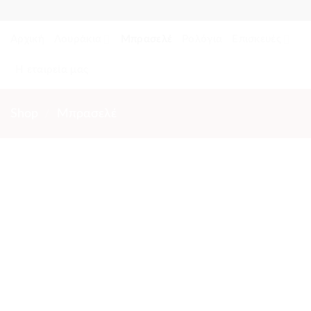
Skip
to
Αρχική
Λουράκια
Μπρασελέ
Ρολόγια
Επισκευές
content
Η εταιρεία μας
Shop
/
Μπρασελέ