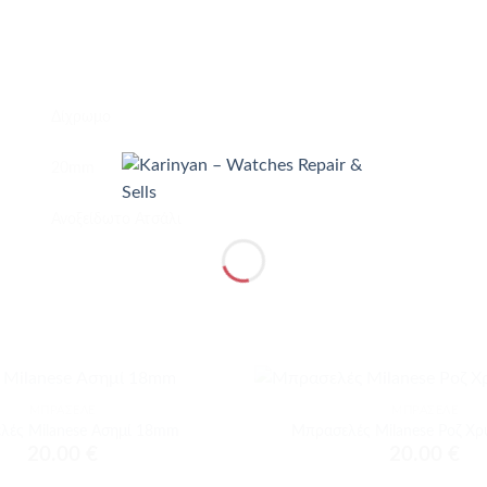
Δίχρωμο
20mm
Ανοξείδωτο Ατσάλι
+
ΜΠΡΑΣΕΛΈ
ΜΠΡΑΣΕΛΈ
Προσθήκη
λές Milanese Ασημί 18mm
Μπρασελές Milanese Ροζ Χ
στα
20.00
€
20.00
€
αγαπημένα