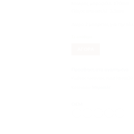
Mάκρος μπρασελέ: 170mm
Πάχος μπρασελέ: 3.5mm
Δώρο 2 μπαρέτες για την αλ
Σε απόθεμα
ΑΓΟΡΑ
Προσθήκη στα αγαπημένα
Κωδικός προϊόντος:
masif2dixroz20
Κατηγορία:
Μπρασελέ
OEM