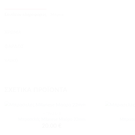
Επιπλέον πληροφορίες
Μάρκα
ΧΡΏΜΑ
ΦΆΡΔΟΣ
ΥΛΙΚΌ
ΣΧΕΤΙΚΆ ΠΡΟΪΌΝΤΑ
+
+
ΜΠΡΑΣΕΛΈ
Προσθήκη
Μπρασελές Milanese Μαύρο 22mm
Μπρασε
στα
20.00
€
αγαπημένα