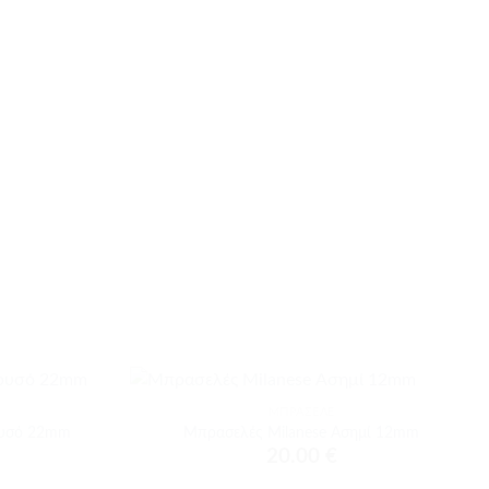
+
ΜΠΡΑΣΕΛΈ
Προσθήκη
Προσθήκη
ρυσό 22mm
Μπρασελές Milanese Ασημί 12mm
στα
στα
20.00
€
αγαπημένα
αγαπημένα