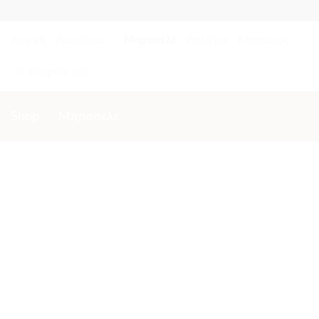
Skip
to
Αρχική
Λουράκια
Μπρασελέ
Ρολόγια
Επισκευές
content
Η εταιρεία μας
Shop
/
Μπρασελέ