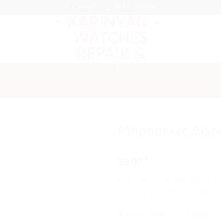
Contact
2810 224004
Μπρασελές Δίχ
Προσθήκη
€
στα
35.00
αγαπημένα
Μπρασελές από μασίφ ανοξεί
για μπαρέτες εύκολης αλλαγή
Φάρδος μπρασελέ: 20mm