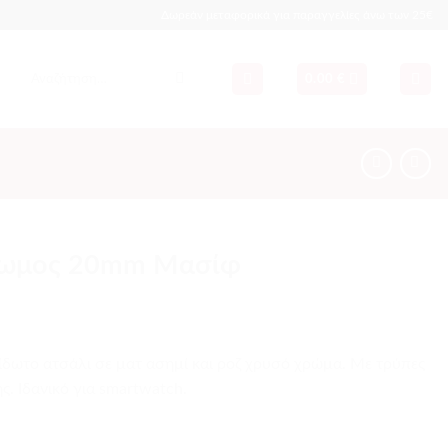
Δωρεάν μεταφορικά για παραγγελίες άνω των 25€
Αναζήτηση
0.00
€
για:
ρωμος 20mm Μασίφ
δωτο ατσάλι σε ματ ασημί και ροζ χρυσό χρώμα. Mε τρύπες
ς. Iδανικό για smartwatch.