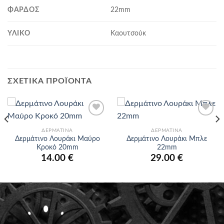
ΦΆΡΔΟΣ
22mm
ΥΛΙΚΌ
Καουτσούκ
ΣΧΕΤΙΚΆ ΠΡΟΪΌΝΤΑ
Προσθήκη
Προσθήκη
στα
στα
ΔΕΡΜΆΤΙΝΑ
ΔΕΡΜΆΤΙΝΑ
αγαπημένα
αγαπημένα
Δερμάτινο Λουράκι Μαύρο
Δερμάτινο Λουράκι Μπλε
Κροκό 20mm
22mm
14.00
€
29.00
€