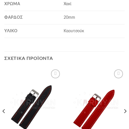
ΧΡΏΜΑ
Χακί
ΦΆΡΔΟΣ
20mm
ΥΛΙΚΌ
Καουτσούκ
ΣΧΕΤΙΚΆ ΠΡΟΪΌΝΤΑ
Προσθήκη
Προσθήκη
στα
στα
αγαπημένα
αγαπημένα