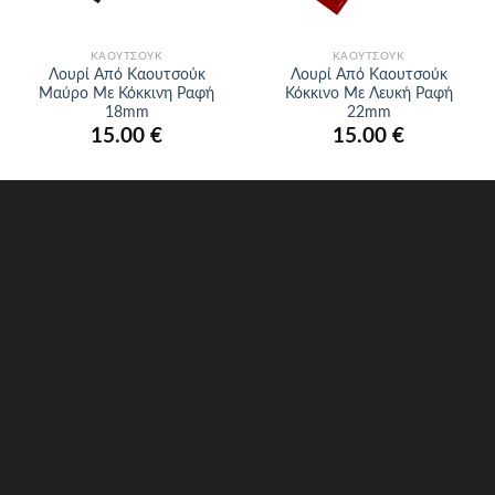
ΚΑΟΥΤΣΟΎΚ
ΚΑΟΥΤΣΟΎΚ
Λουρί Από Καουτσούκ
Λουρί Από Καουτσούκ
Μαύρο Με Κόκκινη Ραφή
Κόκκινο Με Λευκή Ραφή
18mm
22mm
15.00
€
15.00
€
Σχετικά με εμάς