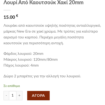
Λουρί Από Καουτσούκ Χακί 20mm
€
15.00
Λουράκι από καουτσούκ υψηλής ποιότητας αντιαλλεργικό,
μάρκας New Era σε χακί χρώμα. Με τρύπες για καλύτερο
αερισμό του καρπού. Περιέχει μεγάλη ποσότητα
καουτσούκ για περισσότερη αντοχή.
Φάρδος λουριού: 20mm
Mάκρος λουριού: 120mm/80mm
Πάχος λουριού: 4mm
Δώρο 2 μπαρέτες για την αλλαγή του λουριού.
Σε απόθεμα
Λουρί Από Καουτσούκ Χακί 20mm ποσότητα
ΑΓΟΡΑ