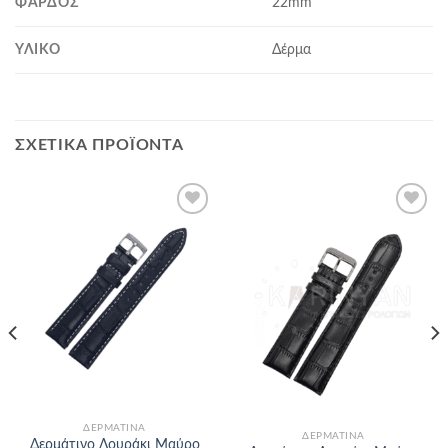
ΦΆΡΔΟΣ
22mm
ΥΛΙΚΌ
Δέρμα
ΣΧΕΤΙΚΆ ΠΡΟΪΌΝΤΑ
Προσθήκη
Προσθήκη
στα
στα
αγαπημένα
αγαπημένα
ΔΕΡΜΆΤΙΝΑ
ΔΕΡΜΆΤΙΝΑ
Δερμάτινο Λουράκι Μαύρο