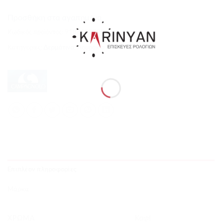
Προσθήκη στα αγαπημένα
Κωδικός προϊόντος:
9188100320
Κατηγορίες:
Δερμάτινα
,
Λουράκια
Επιπλέον πληροφορίες
Μάρκα
ΧΡΏΜΑ
Καφέ