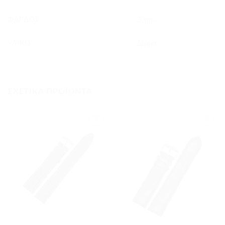
ΦΆΡΔΟΣ
20mm
ΥΛΙΚΌ
Δέρμα
ΣΧΕΤΙΚΆ ΠΡΟΪΌΝΤΑ
Προσθήκη
Προσθήκη
στα
στα
αγαπημένα
αγαπημένα