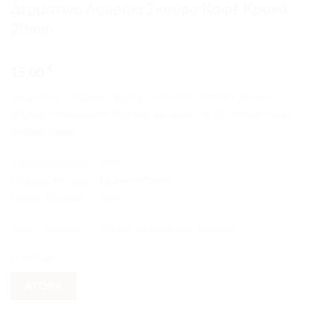
Δερμάτινο Λουράκι Σκούρο Καφέ Κροκό
20mm
€
15.00
Δερμάτινο λουράκι υψηλής ποιότητας αντιαλλεργικό,
μάρκας Campagnolo Ιταλικής κατασκευής σε σκούρο καφέ
χρώμα κροκό.
Φάρδος λουριού: 20mm
Mάκρος λουριού: 110mm/70mm
Πάχος λουριού: 3.5mm
Δώρο 2 μπαρέτες για την αλλαγή του λουριου.
Σε απόθεμα
ΑΓΟΡΑ