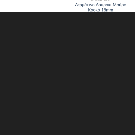
ΔΕΡΜΆΤΙΝΑ
Δερμάτινο Λουράκι Μαύρο
Κροκό 18mm
22.00
€
Σχετικά με εμάς
Πληροφορίες επικοινωνίας