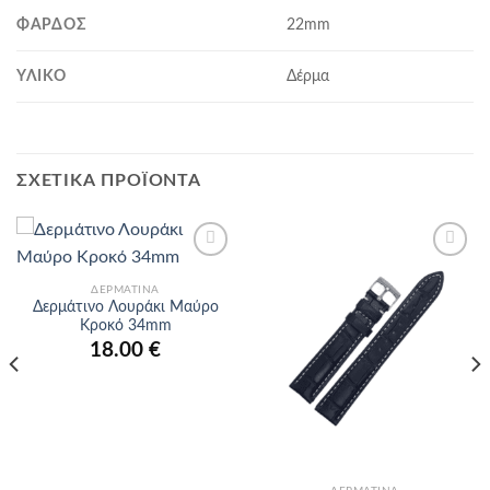
ΦΆΡΔΟΣ
22mm
ΥΛΙΚΌ
Δέρμα
ΣΧΕΤΙΚΆ ΠΡΟΪΌΝΤΑ
Προσθήκη
Προσθήκη
στα
στα
ΔΕΡΜΆΤΙΝΑ
αγαπημένα
αγαπημένα
Δερμάτινο Λουράκι Μαύρο
Κροκό 34mm
18.00
€