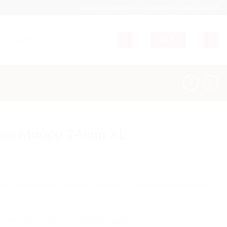
Δωρεάν μεταφορικά για παραγγελίες άνω των 25€
Αναζήτηση
0.00
€
για:
άκι Μαύρο 24mm XL
γικό και μαλακό, μάρκας Tzevelion, Ελληνικής κατασκευής σε
ύνεται σε πελάτες με μεγάλο καρπό.