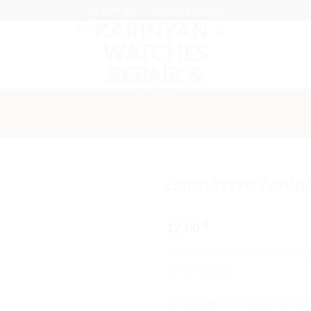
Contact
2810 224004
Δερμάτινο Λουρ
Προσθήκη
€
στα
12.00
αγαπημένα
Δερμάτινο λουράκι αντιαλλερ
μαύρο χρώμα.
Το λουράκι είναι
XL
και απευθ