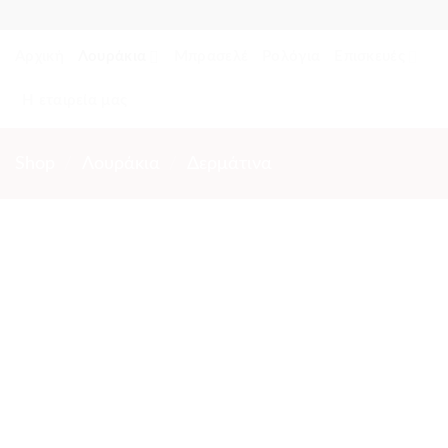
Skip
to
Αρχική
Λουράκια
Μπρασελέ
Ρολόγια
Επισκευές
content
Η εταιρεία μας
Shop
/
Λουράκια
/
Δερμάτινα