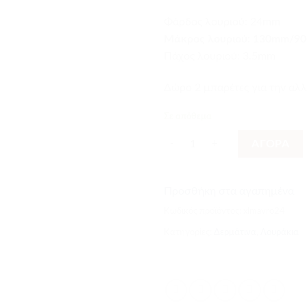
Φάρδος λουριού: 24mm
Mάκρος λουριού: 130mm/9
Πάχος λουριού: 3.5mm
Δώρο 2 μπαρέτες για την αλλ
Σε απόθεμα
Δερμάτινο Λουράκι Μαύρο 24mm
ΑΓΟΡΑ
Προσθήκη στα αγαπημένα
Κωδικός προϊόντος:
xlmavro24
Κατηγορίες:
Δερμάτινα
,
Λουράκια