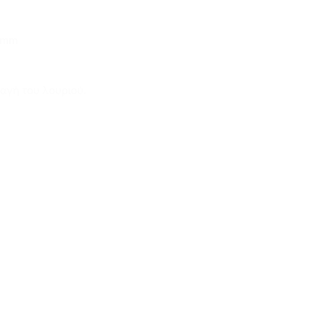
0mm
αγή του λουριού.
 XL ποσότητα