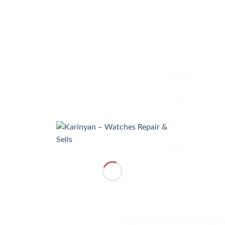
Μαύρο
24mm
XL
Δέρμα
+