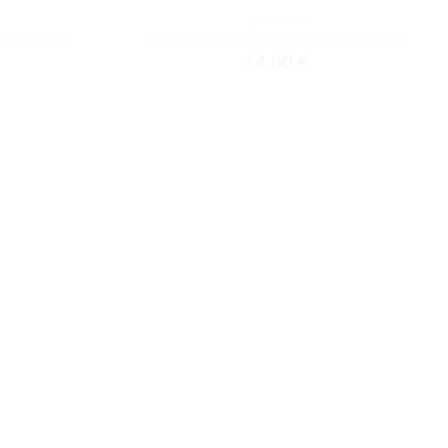
ΔΕΡΜΆΤΙΝΑ
Προσθήκη
Προσθήκη
Κροκό 24mm
Δερμάτινο Λουράκι Μαύρο Κροκό 20mm
στα
στα
14.00
€
αγαπημένα
αγαπημένα