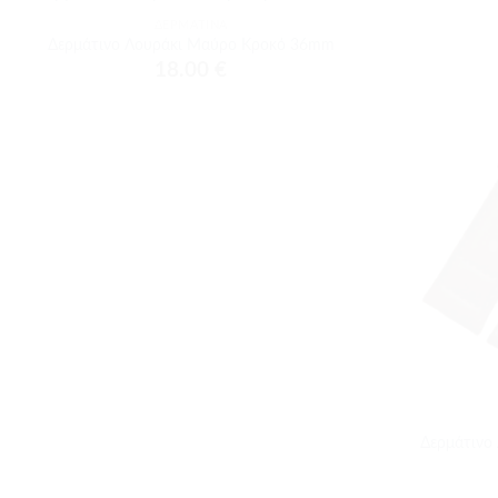
ΔΕΡΜΆΤΙΝΑ
Προσθήκη
Δερμάτινο Λουράκι Μαύρο Κροκό 36mm
στα
18.00
€
αγαπημένα
+
Δερμάτινο