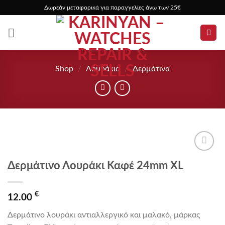
Skip
Δωρεάν μεταφορικά για παραγγελίες άνω των 25€
to
content
Shop
/
Λουράκια
/
Δερμάτινα
Προσθήκη
Δερμάτινο Λουράκι Καφέ 24mm XL
στα
αγαπημένα
€
12.00
Δερμάτινο λουράκι αντιαλλεργικό και μαλακό, μάρκας