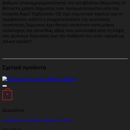
βαθμού επαναχρησιμοποίησης του αποβλήτου δέρματος. Η
βέλτιστη χρήση δέρματος που πραγματοποιείται από την
εταιρεία Αφοί Τζεβελέκου ΟΕ έχει σημαντικό όφελος για το
περιβάλλον, καθότι η ελαχιστοποίηση της συνολικής
ποσότητας δέρματος έχει θετικό αντίκτυπο κατά μήκος
ολόκληρης της αλυσίδας αξίας που μεσολαβεί από τη λήψη
του φυσικού δέρματος έως την διάθεσή του στην αγορά ως
τελικό προϊόν."
Σχετικά προϊόντα
Προσθήκη στα αγαπημένα
+
Δερμάτινα
Δερμάτινο Λουράκι Μαύρο 20mm