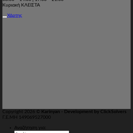
Κυριακή ΚΛΕΙΣΤΑ
Χάρτης
Copyright 2026 ©
Karinyan - Development by ClickSolvers
Γ.Ε.ΜΗ 149069527000
Αναζήτηση για: