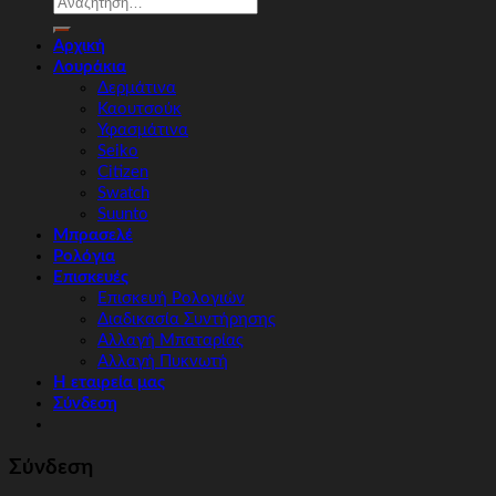
Αρχική
Λουράκια
Δερμάτινα
Καουτσούκ
Υφασμάτινα
Seiko
Citizen
Swatch
Suunto
Μπρασελέ
Ρολόγια
Επισκευές
Επισκευή Ρολογιών
Διαδικασία Συντήρησης
Αλλαγή Μπαταρίας
Αλλαγή Πυκνωτή
Η εταιρεία μας
Σύνδεση
Σύνδεση