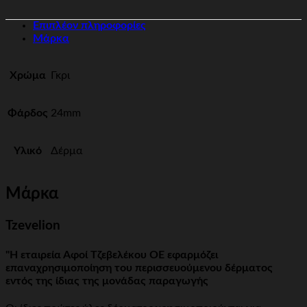
Επιπλέον πληροφορίες
Μάρκα
Χρώμα
Γκρι
Φάρδος
24mm
Υλικό
Δέρμα
Μάρκα
Tzevelion
"Η εταιρεία Αφοί Τζεβελέκου ΟΕ εφαρμόζει
επαναχρησιμοποίηση του περισσευούμενου δέρματος
εντός της ίδιας της μονάδας παραγωγής