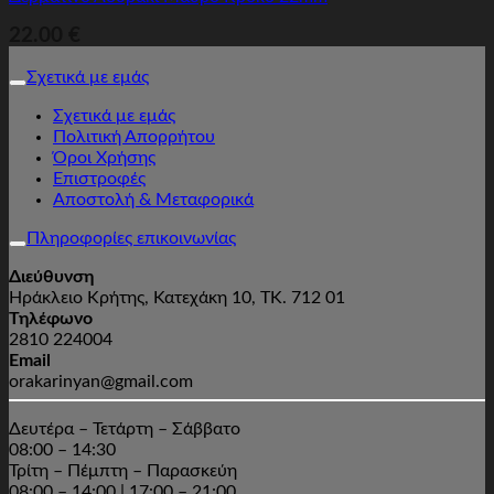
22.00
€
Σχετικά με εμάς
Σχετικά με εμάς
Πολιτική Απορρήτου
Όροι Χρήσης
Επιστροφές
Αποστολή & Μεταφορικά
Πληροφορίες επικοινωνίας
Διεύθυνση
Ηράκλειο Κρήτης, Κατεχάκη 10, ΤΚ. 712 01
Τηλέφωνο
2810 224004
Email
orakarinyan@gmail.com
Δευτέρα – Τετάρτη – Σάββατο
08:00 – 14:30
Τρίτη – Πέμπτη – Παρασκεύη
08:00 – 14:00 | 17:00 – 21:00