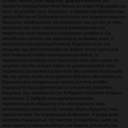
Οι ίδιες πρώτες ύλες δέρματος χρησιμοποιούνται για
προϊόντα διαφορετικών διαστάσεων με σαφή διαχωρισμό ως
προς το μέγεθός τους. Επιπλέον, η εταιρεία έχει θεσπίσει και
ακολουθεί πιστά διαδικασία συλλογής του περισσευούμενου
δέρματος, αποθήκευσης και ανάκλησής του για την εκ νέου
εισαγωγή του στην παραγωγική διαδικασία και την
παραγωγή νέων προϊόντων μικρότερου μεγέθους. Ως
αποτέλεσμα μελέτης και αξιοποίησης εμπειρίας ετών, η
διαδικασία επαναχρησιμοποίησης δέρματος εντός της
εταιρείας έχει βελτιστοποιηθεί σε βαθμό τέτοιο ώστε μετά
από διαδοχικά στάδια επαναχρησιμοποίησης το
περισσεούμενο δέρμα που προκύπτει είναι τόσο μικρό σε
μέγεθος που δεν μπορεί πλέον να χρησιμοποιηθεί στην
παραγωγή για κανένα προϊόν στην ίδια μονάδα παραγωγής.
Με τον τρόπο αυτόν επιτυγχάνεται βέλτιστη αξιοποίηση του
δέρματος που εισέρχεται ως πρώτη ύλη στη μονάδα
παραγωγής και ελαχιστοποιείται η συνολική ποσότητα
δέρματος που αναλώνεται για δεδομένη ποσότητα έτοιμων
προϊόντων. Ο βαθμός επαναχρησιμοποίησης
περισσεούμενου δέρματος που επιτυγχάνεται είναι
αντιστρόφως ανάλογος της τελικής φύρας δέρματος που
προκύπτει από την παραγωγική διαδικασία. Η φύρα αυτή
μετράται σύμφωνα με την ενότητα 3 παραπάνω, ώστε να
είναι εφικτή η παρακολούθηση και διαρκής βελτίωση του