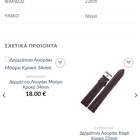
ΦΆΡΔΟΣ
22mm
ΥΛΙΚΌ
Δέρμα
ΣΧΕΤΙΚΆ ΠΡΟΪΌΝΤΑ
Προσθήκη
Προσθήκη
στα
στα
ΔΕΡΜΆΤΙΝΑ
αγαπημένα
αγαπημένα
Δερμάτινο Λουράκι Μαύρο
Κροκό 34mm
18.00
€
ΔΕΡΜΆΤΙΝΑ
Δερμάτινο Λουράκι Καφέ
Κροκό 22mm