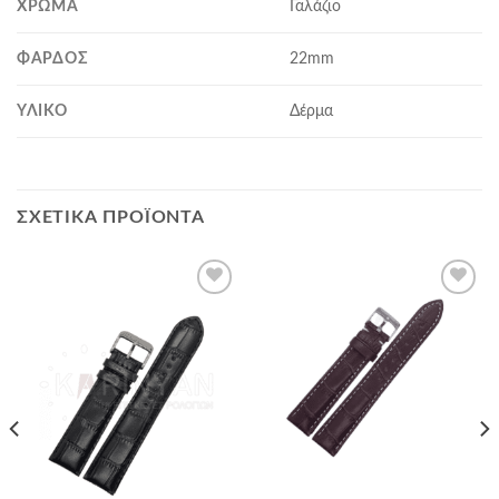
ΧΡΏΜΑ
Γαλάζιο
ΦΆΡΔΟΣ
22mm
ΥΛΙΚΌ
Δέρμα
ΣΧΕΤΙΚΆ ΠΡΟΪΌΝΤΑ
Προσθήκη
Προσθήκη
στα
στα
αγαπημένα
αγαπημένα