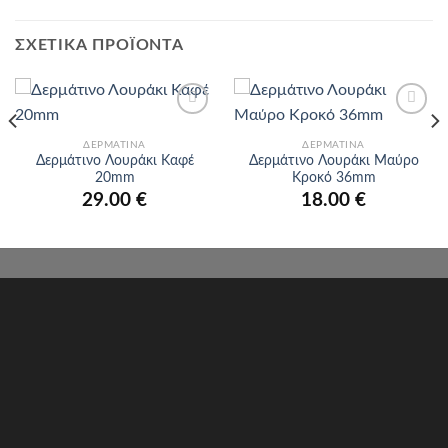
ΣΧΕΤΙΚΆ ΠΡΟΪΌΝΤΑ
Προσθήκη
Προσθήκη
στα
στα
ΔΕΡΜΆΤΙΝΑ
ΔΕΡΜΆΤΙΝΑ
αγαπημένα
αγαπημένα
Δερμάτινο Λουράκι Καφέ
Δερμάτινο Λουράκι Μαύρο
20mm
Κροκό 36mm
29.00
€
18.00
€