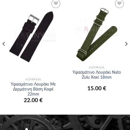
Προσθήκη
Προσθήκη
στα
στα
αγαπημένα
αγαπημένα
ΛΟΥΡΆΚΙΑ
Υφασμάτινο Λουράκι Nato
Zulu Χακί 18mm
ΛΟΥΡΆΚΙΑ
Υφασμάτινο Λουράκι Με
15.00
€
Δερμάτινη Βάση Καφέ
22mm
22.00
€