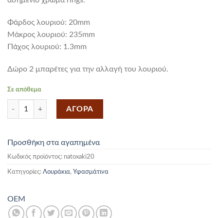
ασημένιο χρώμα rings.
Φάρδος λουριού: 20mm
Mάκρος λουριού: 235mm
Πάχος λουριού: 1.3mm
Δώρο 2 μπαρέτες για την αλλαγή του λουριού.
Σε απόθεμα
Υφασμάτινο Λουράκι Nato Χακί 20mm ποσότητα
ΑΓΟΡΑ
Προσθήκη στα αγαπημένα
Κωδικός προϊόντος:
natoxaki20
Κατηγορίες:
Λουράκια
,
Υφασμάτινα
OEM