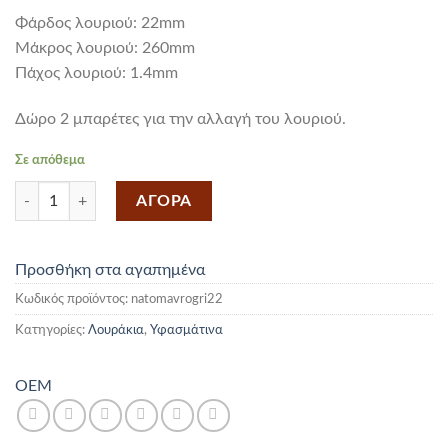
Φάρδος λουριού: 22mm
Mάκρος λουριού: 260mm
Πάχος λουριού: 1.4mm
Δώρο 2 μπαρέτες για την αλλαγή του λουριού.
Σε απόθεμα
Υφασμάτινο Ελαστικό Λουράκι Nato Μαύρο Με Γκρι Ραφές 22mm π
ΑΓΟΡΑ
Προσθήκη στα αγαπημένα
Κωδικός προϊόντος:
natomavrogri22
Κατηγορίες:
Λουράκια
,
Υφασμάτινα
OEM