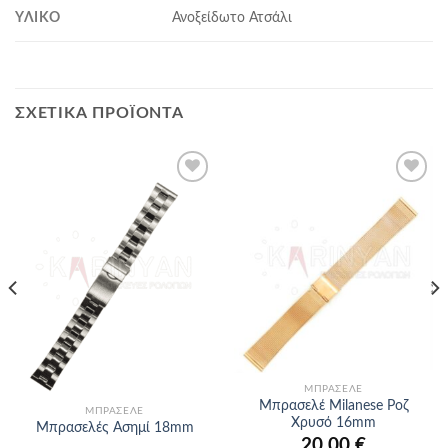
ΥΛΙΚΌ
Ανοξείδωτο Ατσάλι
ΣΧΕΤΙΚΆ ΠΡΟΪΌΝΤΑ
Προσθήκη
Προσθήκη
στα
στα
αγαπημένα
αγαπημένα
ΜΠΡΑΣΕΛΈ
Μπρασελέ Milanese Ροζ
ΜΠΡΑΣΕΛΈ
Χρυσό 16mm
Μπρασελές Ασημί 18mm
20.00
€