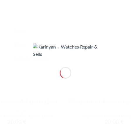
Χρυσό
18mm
Ανοξείδωτο Ατσάλι
+
ΜΠΡΑΣΕΛΈ
ΜΠΡΑΣΕΛΈ
Προσθήκη
ς Milanese Ροζ Χρυσό 12mm
Μπρασελές Milanese Μα
στα
20.00
€
20.00
€
αγαπημένα