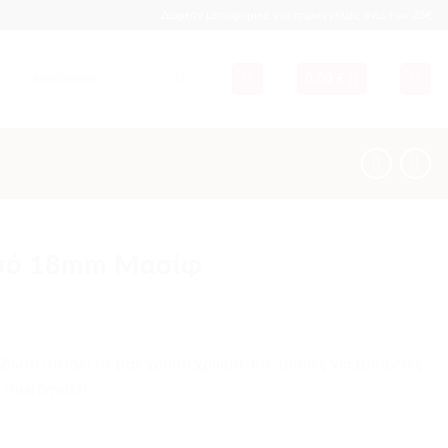
Δωρεάν μεταφορικά για παραγγελίες άνω των 25€
Αναζήτηση
0.00
€
για:
σό 18mm Μασίφ
δωτο ατσάλι σε ματ χρυσό χρώμα. Mε τρύπες για μπαρέτες
α smartwatch.