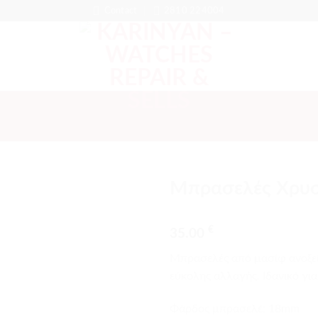
Contact
2810 224004
Μπρασελές Χρυ
Προσθήκη
€
στα
35.00
αγαπημένα
Μπρασελές από μασίφ ανοξεί
εύκολης αλλαγής. Iδανικό γι
Φάρδος μπρασελέ: 18mm