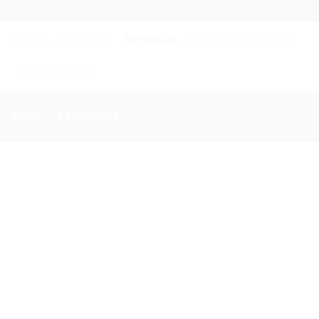
Skip
to
Αρχική
Λουράκια
Μπρασελέ
Ρολόγια
Επισκευές
content
Η εταιρεία μας
Shop
/
Μπρασελέ