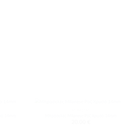
+
ΜΠΡΑΣΕΛΈ
Προσθήκη
Προσθήκη
ύρο 14mm
Μπρασελές Milanese Ροζ Χρυσό 14mm
στα
στα
20.00
€
αγαπημένα
αγαπημένα