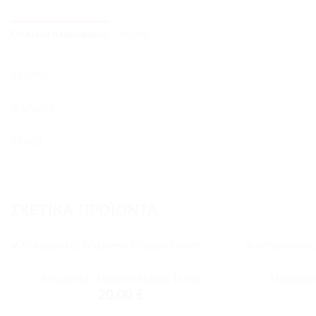
Επιπλέον πληροφορίες
Μάρκα
ΧΡΏΜΑ
ΦΆΡΔΟΣ
ΥΛΙΚΌ
ΣΧΕΤΙΚΆ ΠΡΟΪΌΝΤΑ
+
+
ΜΠΡΑΣΕΛΈ
Προσθήκη
Μπρασελές Milanese Μαύρο 16mm
Μπρασελέ
στα
20.00
€
αγαπημένα