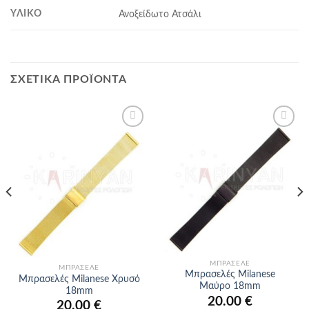
ΥΛΙΚΌ
Ανοξείδωτο Ατσάλι
ΣΧΕΤΙΚΆ ΠΡΟΪΌΝΤΑ
Προσθήκη
Προσθήκη
στα
στα
αγαπημένα
αγαπημένα
ΜΠΡΑΣΕΛΈ
ΜΠΡΑΣΕΛΈ
Μπρασελές Milanese
Μπρασελές Milanese Χρυσό
Μαύρο 18mm
18mm
20.00
€
20.00
€