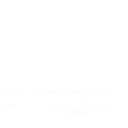
+
ΜΠΡΑΣΕΛΈ
Προσθήκη
Προσθήκη
ρυσό 16mm
Μπρασελές Milanese Μαύρο 22mm
στα
στα
20.00
€
αγαπημένα
αγαπημένα