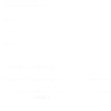
Επιπλέον πληροφορίες
Μάρκα
ΧΡΏΜΑ
ΦΆΡΔΟΣ
ΥΛΙΚΌ
ΣΧΕΤΙΚΆ ΠΡΟΪΌΝΤΑ
+
+
ΜΠΡΑΣΕΛΈ
Προσθήκη
Μπρασελές Milanese Ασημί 20mm
Μπρασε
στα
20.00
€
αγαπημένα