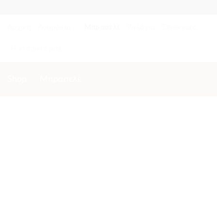
Skip
to
Αρχική
Λουράκια
Μπρασελέ
Ρολόγια
Επισκευές
content
Η εταιρεία μας
Shop
/
Μπρασελέ