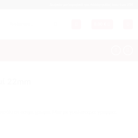
Δωρεάν μεταφορικά για παραγγελίες άνω των 25€
Αναζήτηση
0.00
€
για:
μί 22mm
τσάλι σε ασημί χρώμα. Ματ με γυαλιστερές γραμμές.