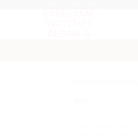
Contact
2810 224004
Μπρασελές Αση
Προσθήκη
€
στα
20.00
αγαπημένα
Μπρασελές από ανοξείδωτο α
Φάρδος μπρασελέ: 22mm
Mάκρος μπρασελέ: 180mm