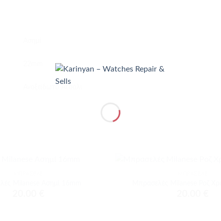
Ασημί
22mm
Ανοξείδωτο Ατσάλι
+
ΜΠΡΑΣΕΛΈ
ΜΠΡΑΣΕΛΈ
Προσθήκη
λές Milanese Ασημί 16mm
Μπρασελές Milanese Ροζ Χ
στα
20.00
€
20.00
€
αγαπημένα