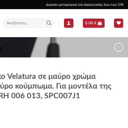
Δωρεάν μεταφορικά για παραγγελίες άνω των 25€
Αναζήτηση
0.00
€
για:
ko Velatura σε μαύρο χρώμα
ύρο κούμπωμα. Για μοντέλα της
SRH 006 013, SPC007J1