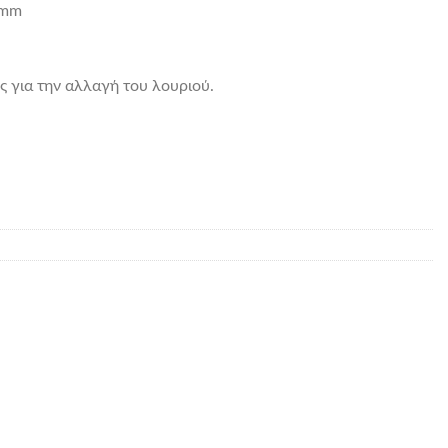
5mm
ς για την αλλαγή του λουριού.
μαύρο χρώμα καουτσούκ με μαύρο κούμπωμα. Για μοντέλα της Seiko SN