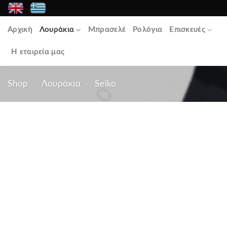
Skip
to
Αρχική
Λουράκια
Μπρασελέ
Ρολόγια
Επισκευές
content
Η εταιρεία μας
Shop
/
Λουράκια
/
Seiko