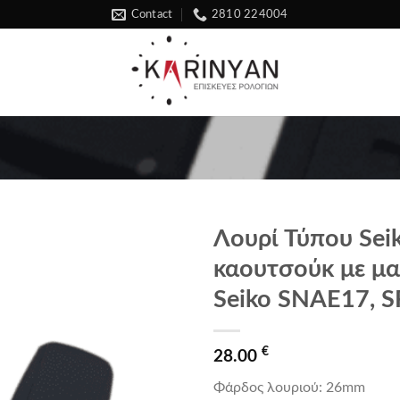
Contact
2810 224004
Λουρί Τύπου Sei
καουτσούκ με μα
Προσθήκη
στα
Seiko SNAE17, 
αγαπημένα
€
28.00
Φάρδος λουριού: 26mm