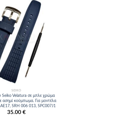
Προσθήκη
στα
αγαπημένα
SEIKO
 Seiko Velatura σε μπλε χρώμα
ε ασημί κούμπωμα. Για μοντέλα
NAE17, SRH 006 013, SPC007J1
35.00
€