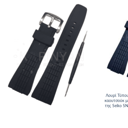
Προσθήκη
στα
αγαπημένα
+
Λουρί Τύπου
καουτσούκ μ
της Seiko S
+