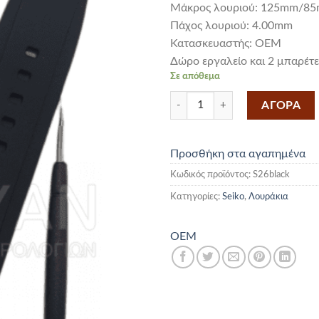
Mάκρος λουριού: 125mm/8
Πάχος λουριού: 4.00mm
Κατασκευαστής: OEM
Δώρο εργαλείο και 2 μπαρέτε
Σε απόθεμα
Λουρί Τύπου Seiko Velatura σε 
ΑΓΟΡΑ
Προσθήκη στα αγαπημένα
Κωδικός προϊόντος:
S26black
Κατηγορίες:
Seiko
,
Λουράκια
OEM