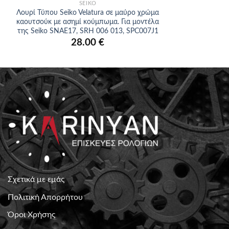
SEIKO
Λουρί Τύπου Seiko Velatura σε μαύρο χρώμα
καουτσούκ με ασημί κούμπωμα. Για μοντέλα
της Seiko SNAE17, SRH 006 013, SPC007J1
28.00
€
Σχετικά με εμάς
Πολιτική Απορρήτου
Όροι Χρήσης