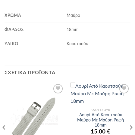
ΧΡΏΜΑ
Μαύρο
ΦΆΡΔΟΣ
18mm
ΥΛΙΚΌ
Καουτσούκ
ΣΧΕΤΙΚΆ ΠΡΟΪΌΝΤΑ
Προσθήκη
Προσθήκη
στα
στα
αγαπημένα
αγαπημένα
ΚΑΟΥΤΣΟΎΚ
Λουρί Από Καουτσούκ
Μαύρο Με Μαύρη Ραφή
18mm
15.00
€