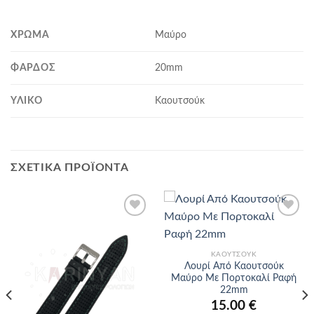
ΧΡΏΜΑ
Μαύρο
ΦΆΡΔΟΣ
20mm
ΥΛΙΚΌ
Καουτσούκ
ΣΧΕΤΙΚΆ ΠΡΟΪΌΝΤΑ
Προσθήκη
Προσθήκη
στα
στα
αγαπημένα
αγαπημένα
ΚΑΟΥΤΣΟΎΚ
Λουρί Από Καουτσούκ
Μαύρο Με Πορτοκαλί Ραφή
22mm
15.00
€