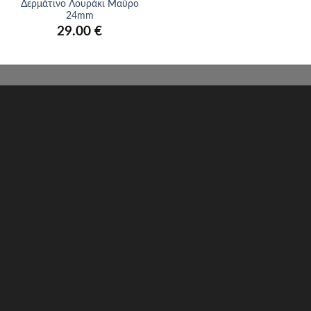
Δερμάτινο Λουράκι Μαύρο
24mm
29.00
€
Σχετικά με εμάς
Πληροφορίες επικοινωνίας