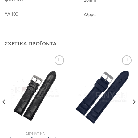
18mm
ΥΛΙΚΌ
Δέρμα
ΣΧΕΤΙΚΆ ΠΡΟΪΌΝΤΑ
Προσθήκη
Προσθήκη
στα
στα
αγαπημένα
αγαπημένα
ΔΕΡΜΆΤΙΝΑ