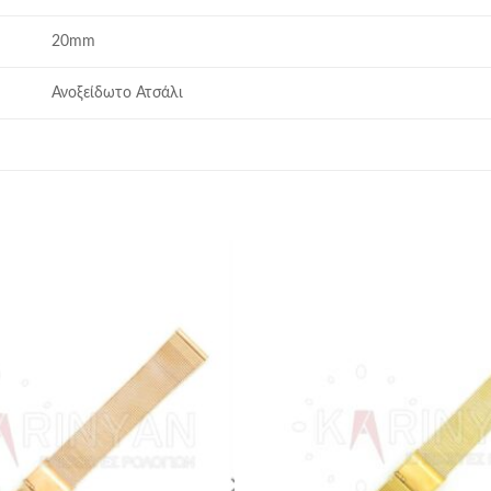
20mm
Ανοξείδωτο Ατσάλι
Προσθήκη
στα
αγαπημένα