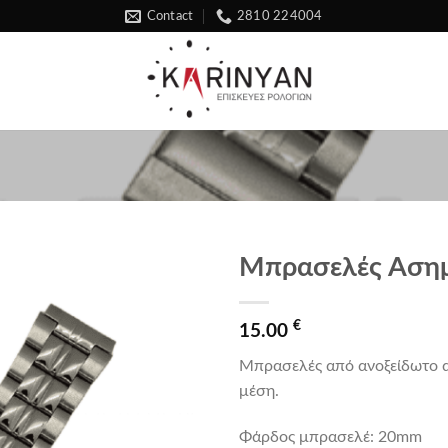
Contact
2810 224004
Μπρασελές Αση
Προσθήκη
€
στα
15.00
αγαπημένα
Μπρασελές από ανοξείδωτο α
μέση.
Φάρδος μπρασελέ: 20mm