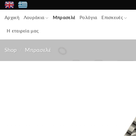
Skip
to
Αρχική
Λουράκια
Μπρασελέ
Ρολόγια
Επισκευές
content
Η εταιρεία μας
Shop
/
Μπρασελέ