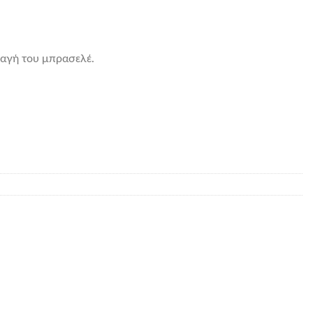
λαγή του μπρασελέ.
ητα