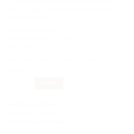
σε χακί χρώμα. Με τρύπες για καλύτερο αερισμό του
καρπού. Περιέχει μεγάλη ποσότητα καουτσούκ για
περισσότερη αντοχή.
Φάρδος λουριού: 22mm
Mάκρος λουριού: 125mm/85mm
Πάχος λουριού: 4mm
Δώρο 2 μπαρέτες για την αλλαγή του λουριού.
Σε απόθεμα
Λουρί Από Καουτσούκ Χακί 22mm ποσότητα
ΑΓΟΡΑ
Προσθήκη στα αγαπημένα
Κωδικός προϊόντος:
tropicalxaki22
Κατηγορίες:
Καουτσούκ
,
Λουράκια