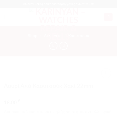
Skip
Δωρεάν μεταφορικά για παραγγελίες άνω των 25€
to
content
Shop
/
Λουράκια
/
Καουτσούκ
Προσθήκη
Λουρί Από Καουτσούκ Χακί 22mm
στα
αγαπημένα
€
18.00
Λουράκι από καουτσούκ υψηλής ποιότητας αντιαλλεργικό,