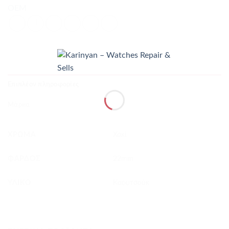
OEM
Επιπλέον πληροφορίες
Μάρκα
ΧΡΏΜΑ
Χακί
ΦΆΡΔΟΣ
22mm
ΥΛΙΚΌ
Καουτσούκ