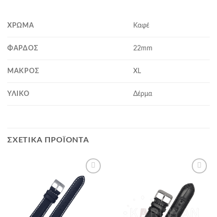
ΧΡΏΜΑ
Καφέ
ΦΆΡΔΟΣ
22mm
MΆΚΡΟΣ
XL
ΥΛΙΚΌ
Δέρμα
ΣΧΕΤΙΚΆ ΠΡΟΪΌΝΤΑ
Προσθήκη
Προσθήκη
στα
στα
αγαπημένα
αγαπημένα